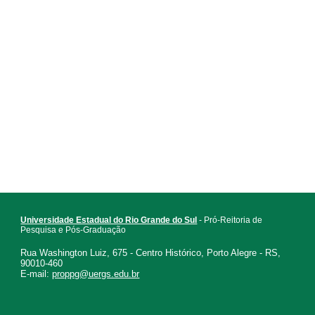
Universidade Estadual do Rio Grande do Sul
- Pró-Reitoria de
Pesquisa e Pós-Graduação
Rua Washington Luiz, 675 - Centro Histórico, Porto Alegre - RS,
90010-460
E-mail:
proppg@uergs.edu.br