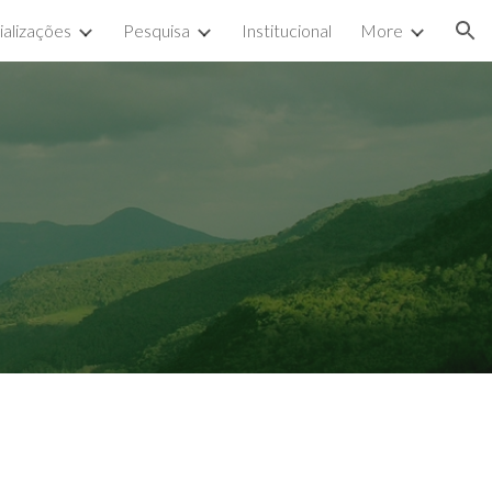
ializações
Pesquisa
Institucional
More
ion