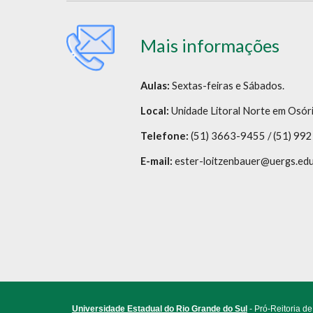
Mais informações
Aulas:
Sextas-feiras e Sábados.
Local:
Unidade Litoral Norte em Osóri
Telefone:
(51) 3663-9455 / (51) 9
E-mail:
ester-loitzenbauer@uergs.edu
Universidade Estadual do Rio Grande do Sul
- Pró-Reitoria d