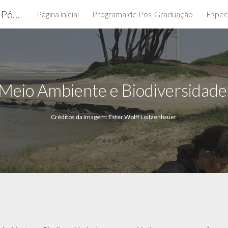
PROPPG-Pró-Reitoria de Pesquisa e Pós-Graduação
Página inicial
Programa de Pós-Graduação
Espec
ip to main content
Skip to navigat
Meio Ambiente e Biodiversidad
Créditos da Imagem: Ester Wolff Loitzenbauer