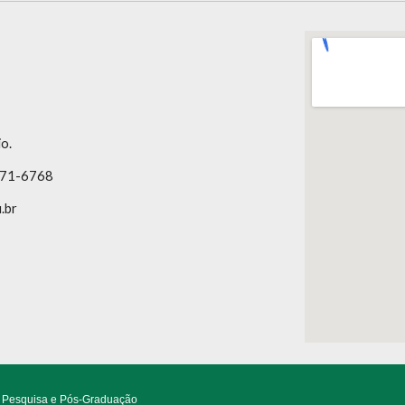
o.
9271-6768
.br
e Pesquisa e Pós-Graduação