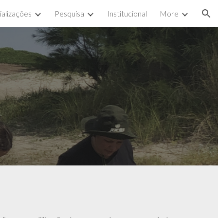
ializações
Pesquisa
Institucional
More
ion
e